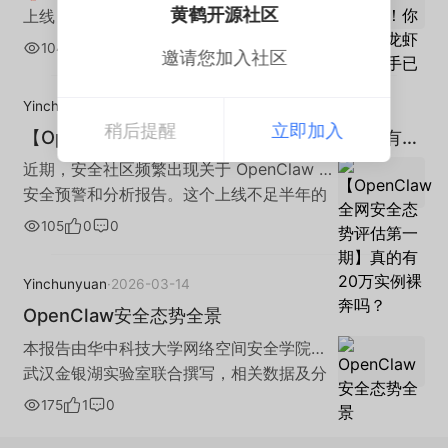
黄鹤开源社区
上线 你的AI助手，可能已经不是你的了
2026年初，AI Agent 正在以前所未有的速
104
1
0
邀请您加入社区
度进入每个人的生活。OpenClaw，一个本
地运行的 AI Agent 框架，让普通用户也能
Yinchunyuan
·
2026-03-24
在自己的电脑上部署一个"私人AI助手"——
稍后提醒
立即加入
【OpenClaw全网安全态势评估第一期】真的有20
它可以连接飞书、钉钉、Telegram、
万实例裸奔吗？
WhatsApp等等，帮你处理消息、执行任
近期，安全社区频繁出现关于 OpenClaw 的
务、管理文件，甚至在你睡觉的时候自动运
安全预警和分析报告。这个上线不足半年的
行。 但随着 AI Agent 权限的不断扩大，新
开源项目，目前在 GitHub 上已经获得 30.4
105
0
0
的安全问题也逐渐显现：配置错误、恶意插
万+ Stars，关注度迅速攀升，也逐渐成为安
件、提示注入、凭证泄露，都可能让这个“助
全研究的热点对象。 与此同时，一些安全报
Yinchunyuan
·
2026-03-14
手”变成攻击者的入口。 你的AI助手，很可能
告和社交媒体讨论中不断出现诸如“公网暴露
OpenClaw安全态势全景
已经不是你的了！ OpenClaw 到底有多危险
超过20万实例”、“AI代理可能被攻击者利
这不是危言耸听。根据国家信息安全漏洞库
用”、“大量实例处于无防护状态”等话语。 这
本报告由华中科技大学网络空间安全学院与
（CNNVD）统计，仅2026年1月至3月9
些信息在传播过程中不断被放大，使得
武汉金银湖实验室联合撰写，相关数据及分
日，共采集 OpenClaw 相关漏洞82个，其
OpenClaw 的公网暴露情况显得异常严峻。
析结论基于自研的OpenClaw生态安全监测
175
1
0
中超危漏洞12个，高危漏洞21个、中危漏洞
然而，根据 AOSP 实验室的连续监测数据，
与分析平台(clawsec.tcode.com.cn)。 近年
47个、低危漏洞2个，包含了访问控制错
实际情况与部分传播中的数字存在明显差