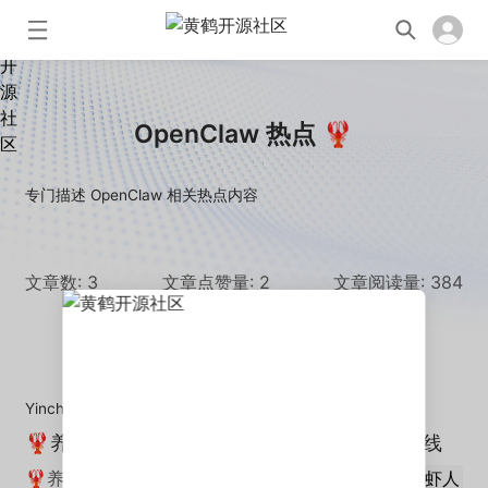
OpenClaw 热点 🦞
专门描述 OpenClaw 相关热点内容
文章数: 3
文章点赞量: 2
文章阅读量: 384
Yinchunyuan
·
2026-04-05
🦞养虾人注意了！你的白泽龙虾安全助手已上线
🦞养虾人注意了！ 你的白泽龙虾安全助手已